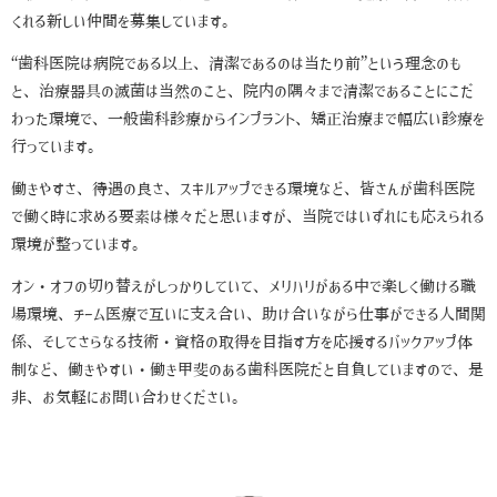
くれる新しい仲間を募集しています。
“歯科医院は病院である以上、清潔であるのは当たり前”という理念のも
と、治療器具の滅菌は当然のこと、院内の隅々まで清潔であることにこだ
わった環境で、一般歯科診療からインプラント、矯正治療まで幅広い診療を
行っています。
働きやすさ、待遇の良さ、スキルアップできる環境など、皆さんが歯科医院
で働く時に求める要素は様々だと思いますが、当院ではいずれにも応えられる
環境が整っています。
オン・オフの切り替えがしっかりしていて、メリハリがある中で楽しく働ける職
場環境、チーム医療で互いに支え合い、助け合いながら仕事ができる人間関
係、そしてさらなる技術・資格の取得を目指す方を応援するバックアップ体
制など、働きやすい・働き甲斐のある歯科医院だと自負していますので、是
非、お気軽にお問い合わせください。