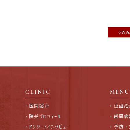
GWの
CLINIC
MENU
医院紹介
虫歯治
院長プロフィール
歯周病
ドクターズインタビュー
予防・